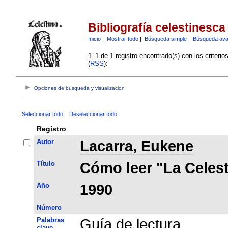
Bibliografía celestinesca
Inicio
|
Mostrar todo
|
Búsqueda simple
|
Búsqueda av
1–1 de 1 registro encontrado(s) con los criteri
(
RSS
):
Opciones de búsqueda y visualización
Seleccionar todo
Deseleccionar todo
Registro
Autor
Lacarra, Eukene
Título
Cómo leer "La Celest
Año
1990
Número
Palabras
Guía de lectura
clave