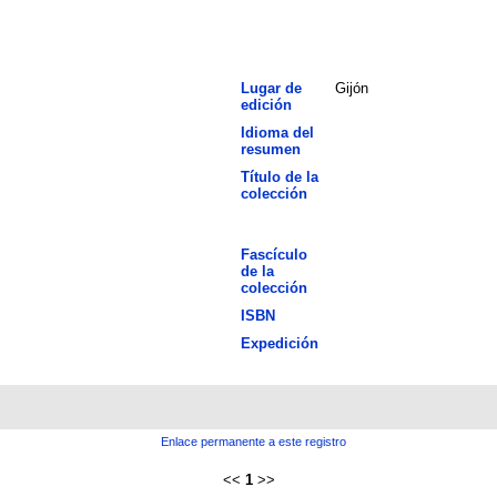
Lugar de
Gijón
edición
Idioma del
resumen
Título de la
colección
Fascículo
de la
colección
ISBN
Expedición
Enlace permanente a este registro
<<
1
>>