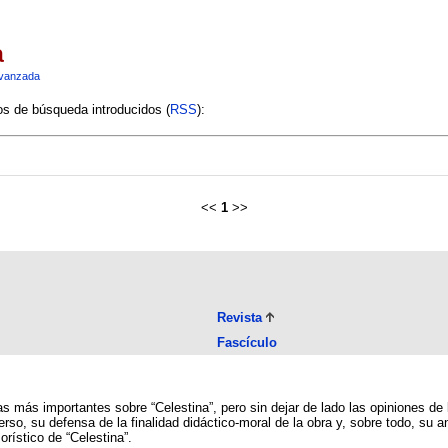
a
vanzada
ios de búsqueda introducidos (
RSS
):
<<
1
>>
Revista
Fascículo
s más importantes sobre “Celestina”, pero sin dejar de lado las opiniones de 
rso, su defensa de la finalidad didáctico-moral de la obra y, sobre todo, su a
rístico de “Celestina”.