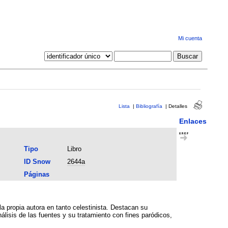
Mi cuenta
Lista
|
Bibliografía
|
Detalles
Enlaces
Tipo
Libro
ID Snow
2644a
Páginas
la propia autora en tanto celestinista. Destacan su
nálisis de las fuentes y su tratamiento con fines paródicos,