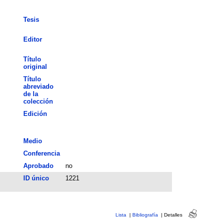
Tesis
Editor
Título
original
Título
abreviado
de la
colección
Edición
Medio
Conferencia
Aprobado
no
ID único
1221
Lista
|
Bibliografía
|
Detalles