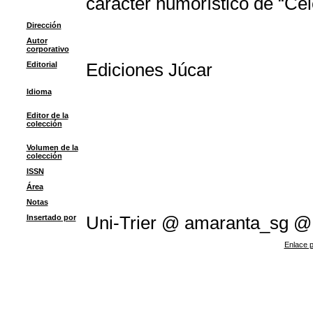
carácter humorístico de “Cel
Dirección
Autor
corporativo
Editorial
Ediciones Júcar
Idioma
Editor de la
colección
Volumen de la
colección
ISSN
Área
Notas
Insertado por
Uni-Trier @ amaranta_sg @
Enlace p