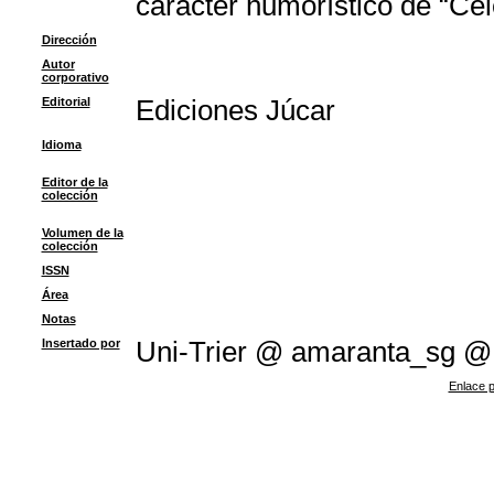
carácter humorístico de “Cel
Dirección
Autor
corporativo
Editorial
Ediciones Júcar
Idioma
Editor de la
colección
Volumen de la
colección
ISSN
Área
Notas
Insertado por
Uni-Trier @ amaranta_sg @
Enlace p