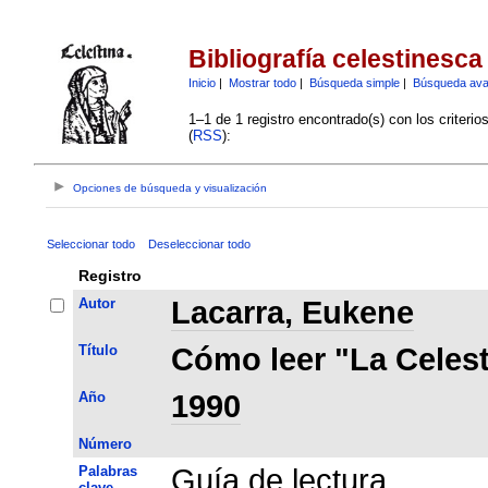
Bibliografía celestinesca
Inicio
|
Mostrar todo
|
Búsqueda simple
|
Búsqueda av
1–1 de 1 registro encontrado(s) con los criteri
(
RSS
):
Opciones de búsqueda y visualización
Seleccionar todo
Deseleccionar todo
Registro
Autor
Lacarra, Eukene
Título
Cómo leer "La Celest
Año
1990
Número
Palabras
Guía de lectura
clave