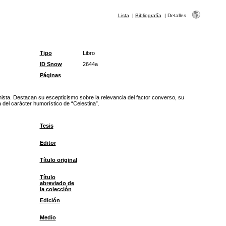
Lista
|
Bibliografía
|
Detalles
Tipo
Libro
ID Snow
2644a
Páginas
inista. Destacan su escepticismo sobre la relevancia del factor converso, su
a del carácter humorístico de “Celestina”.
Tesis
Editor
Título original
Título
abreviado de
la colección
Edición
Medio