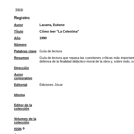
Inicio
Registro
Autor
Lacarra, Eukene
Título
Cómo leer "La Celestina"
Año
1990
Número
Palabras clave
Guía de lectura
Resumen
Guía de lectura que repasa las cuestiones críticas más importante
defensa de la finalidad didáctico-moral de la obra y, sobre todo, 
Dirección
Autor
corporativo
Editorial
Ediciones Júcar
Idioma
Editor de la
colección
Volumen de la
colección
ISSN