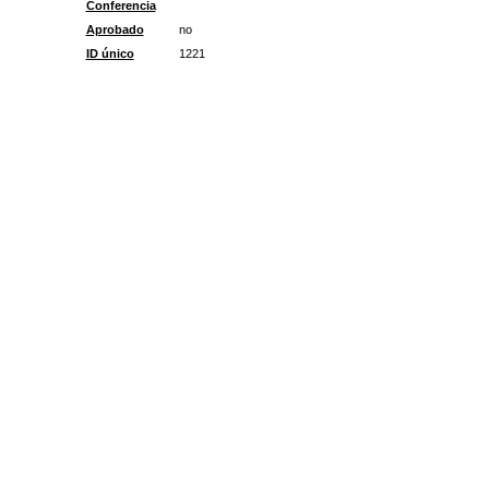
Conferencia
Aprobado
no
ID único
1221