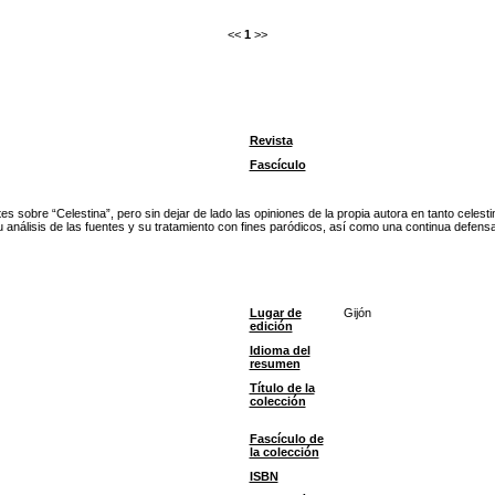
<<
1
>>
Revista
Fascículo
s sobre “Celestina”, pero sin dejar de lado las opiniones de la propia autora en tanto celest
su análisis de las fuentes y su tratamiento con fines paródicos, así como una continua defens
Lugar de
Gijón
edición
Idioma del
resumen
Título de la
colección
Fascículo de
la colección
ISBN