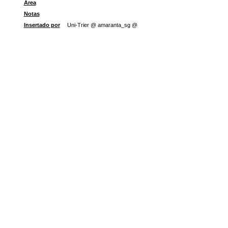
Área
Notas
Insertado por
Uni-Trier @ amaranta_sg @