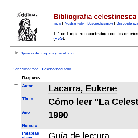
Bibliografía celestinesca
Inicio
|
Mostrar todo
|
Búsqueda simple
|
Búsqueda av
1–1 de 1 registro encontrado(s) con los criteri
(
RSS
):
Opciones de búsqueda y visualización
Seleccionar todo
Deseleccionar todo
Registro
Autor
Lacarra, Eukene
Título
Cómo leer "La Celest
Año
1990
Número
Palabras
Guía de lectura
clave