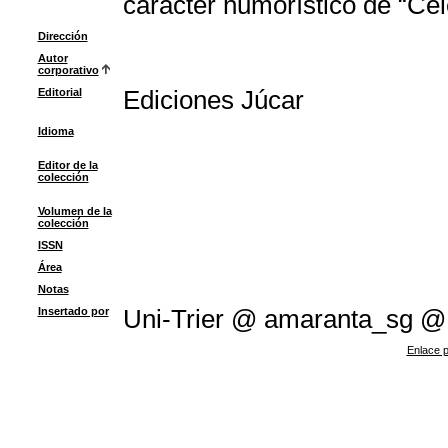
carácter humorístico de “Cel
Dirección
Autor
corporativo
Editorial
Ediciones Júcar
Idioma
Editor de la
colección
Volumen de la
colección
ISSN
Área
Notas
Insertado por
Uni-Trier @ amaranta_sg @
Enlace p