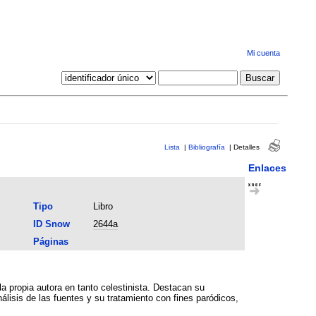
Mi cuenta
Lista
|
Bibliografía
|
Detalles
Enlaces
Tipo
Libro
ID Snow
2644a
Páginas
la propia autora en tanto celestinista. Destacan su
nálisis de las fuentes y su tratamiento con fines paródicos,