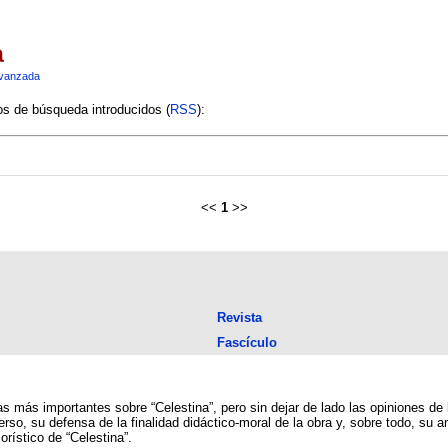
a
vanzada
ios de búsqueda introducidos (
RSS
):
<<
1
>>
Revista
Fascículo
s más importantes sobre “Celestina”, pero sin dejar de lado las opiniones de 
rso, su defensa de la finalidad didáctico-moral de la obra y, sobre todo, su a
rístico de “Celestina”.