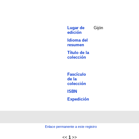
Lugar de
Gijón
edición
Idioma del
resumen
Título de la
colección
Fascículo
de la
colección
ISBN
Expedición
Enlace permanente a este registro
<<
1
>>