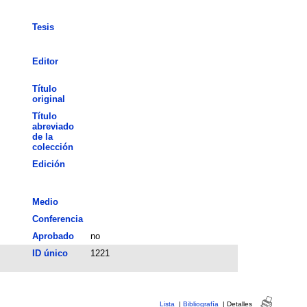
Tesis
Editor
Título
original
Título
abreviado
de la
colección
Edición
Medio
Conferencia
Aprobado
no
ID único
1221
Lista
|
Bibliografía
|
Detalles