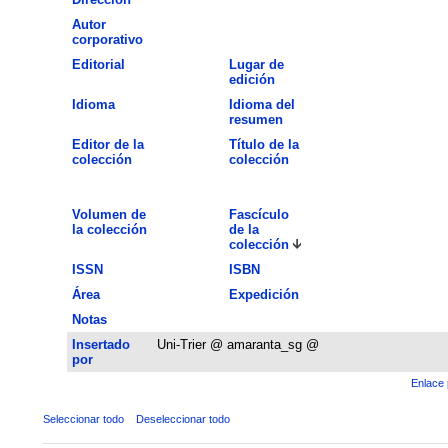
Autor
corporativo
Editorial
Lugar de
edición
Idioma
Idioma del
resumen
Editor de la
Título de la
colección
colección
Volumen de
Fascículo
la colección
de la
colección
ISSN
ISBN
Área
Expedición
Notas
Insertado
Uni-Trier @ amaranta_sg @
por
Enlace 
Seleccionar todo
Deseleccionar todo