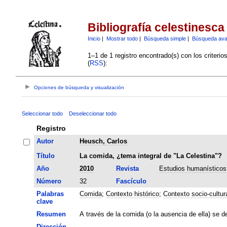
Bibliografía celestinesca
Inicio
|
Mostrar todo
|
Búsqueda simple
|
Búsqueda av
1–1 de 1 registro encontrado(s) con los criteri
(
RSS
):
Opciones de búsqueda y visualización
Seleccionar todo
Deseleccionar todo
Registro
Autor
Heusch, Carlos
Título
La comida, ¿tema integral de "La Celestina"?
Año
2010
Revista
Estudios humanísticos.
Número
32
Fascículo
Palabras
Comida
;
Contexto histórico
;
Contexto socio-cultur
clave
Resumen
A través de la comida (o la ausencia de ella) se de
Dirección