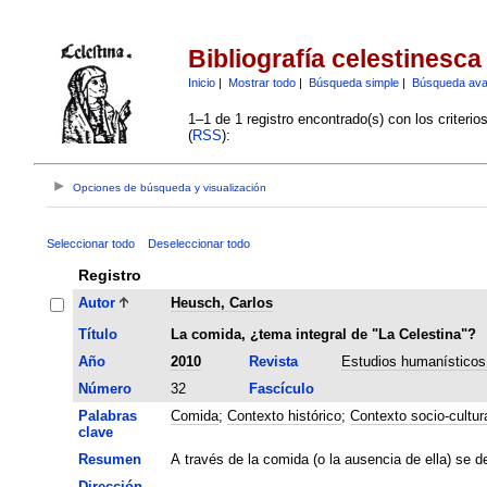
Bibliografía celestinesca
Inicio
|
Mostrar todo
|
Búsqueda simple
|
Búsqueda av
1–1 de 1 registro encontrado(s) con los criteri
(
RSS
):
Opciones de búsqueda y visualización
Seleccionar todo
Deseleccionar todo
Registro
Autor
Heusch, Carlos
Título
La comida, ¿tema integral de "La Celestina"?
Año
2010
Revista
Estudios humanísticos.
Número
32
Fascículo
Palabras
Comida
;
Contexto histórico
;
Contexto socio-cultur
clave
Resumen
A través de la comida (o la ausencia de ella) se de
Dirección