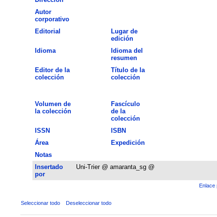
Autor
corporativo
Editorial
Lugar de
edición
Idioma
Idioma del
resumen
Editor de la
Título de la
colección
colección
Volumen de
Fascículo
la colección
de la
colección
ISSN
ISBN
Área
Expedición
Notas
Insertado
Uni-Trier @ amaranta_sg @
por
Enlace 
Seleccionar todo
Deseleccionar todo