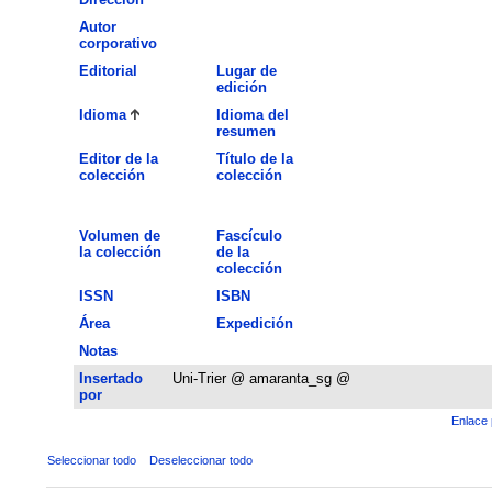
Autor
corporativo
Editorial
Lugar de
edición
Idioma
Idioma del
resumen
Editor de la
Título de la
colección
colección
Volumen de
Fascículo
la colección
de la
colección
ISSN
ISBN
Área
Expedición
Notas
Insertado
Uni-Trier @ amaranta_sg @
por
Enlace 
Seleccionar todo
Deseleccionar todo