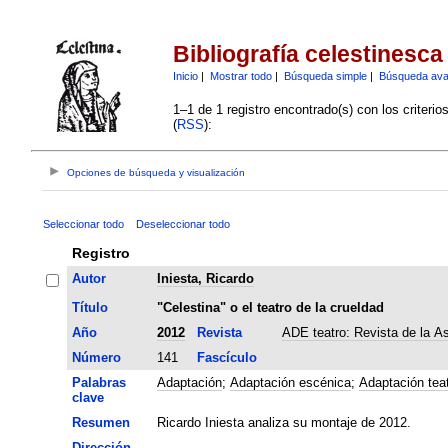
Bibliografía celestinesca
Inicio
|
Mostrar todo
|
Búsqueda simple
|
Búsqueda av
1–1 de 1 registro encontrado(s) con los criteri
(
RSS
):
Opciones de búsqueda y visualización
Seleccionar todo
Deseleccionar todo
Registro
Autor
Iniesta, Ricardo
Título
"Celestina" o el teatro de la crueldad
Año
2012
Revista
ADE teatro: Revista de la A
Número
141
Fascículo
Palabras
Adaptación
;
Adaptación escénica
;
Adaptación teat
clave
Resumen
Ricardo Iniesta analiza su montaje de 2012.
Dirección