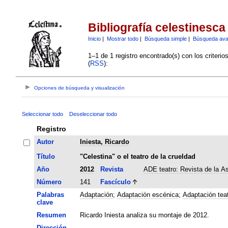
Bibliografía celestinesca
Inicio
|
Mostrar todo
|
Búsqueda simple
|
Búsqueda av
1–1 de 1 registro encontrado(s) con los criteri
(
RSS
):
Opciones de búsqueda y visualización
Seleccionar todo
Deseleccionar todo
Registro
Autor
Iniesta, Ricardo
Título
"Celestina" o el teatro de la crueldad
Año
2012
Revista
ADE teatro: Revista de la A
Número
141
Fascículo
Palabras
Adaptación
;
Adaptación escénica
;
Adaptación teat
clave
Resumen
Ricardo Iniesta analiza su montaje de 2012.
Dirección