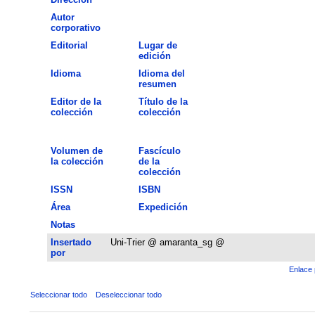
Autor
corporativo
Editorial
Lugar de
edición
Idioma
Idioma del
resumen
Editor de la
Título de la
colección
colección
Volumen de
Fascículo
la colección
de la
colección
ISSN
ISBN
Área
Expedición
Notas
Insertado
Uni-Trier @ amaranta_sg @
por
Enlace 
Seleccionar todo
Deseleccionar todo