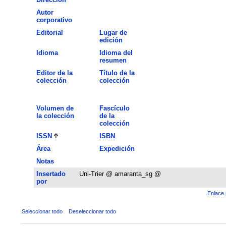
Autor
corporativo
Editorial
Lugar de
edición
Idioma
Idioma del
resumen
Editor de la
Título de la
colección
colección
Volumen de
Fascículo
la colección
de la
colección
ISSN
ISBN
Área
Expedición
Notas
Insertado
Uni-Trier @ amaranta_sg @
por
Enlace 
Seleccionar todo
Deseleccionar todo