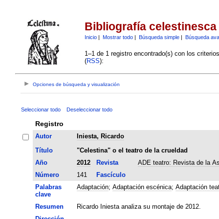
Bibliografía celestinesca
Inicio
|
Mostrar todo
|
Búsqueda simple
|
Búsqueda av
1–1 de 1 registro encontrado(s) con los criteri
(
RSS
):
Opciones de búsqueda y visualización
Seleccionar todo
Deseleccionar todo
Registro
Autor
Iniesta, Ricardo
Título
"Celestina" o el teatro de la crueldad
Año
2012
Revista
ADE teatro: Revista de la A
Número
141
Fascículo
Palabras
Adaptación
;
Adaptación escénica
;
Adaptación teat
clave
Resumen
Ricardo Iniesta analiza su montaje de 2012.
Dirección