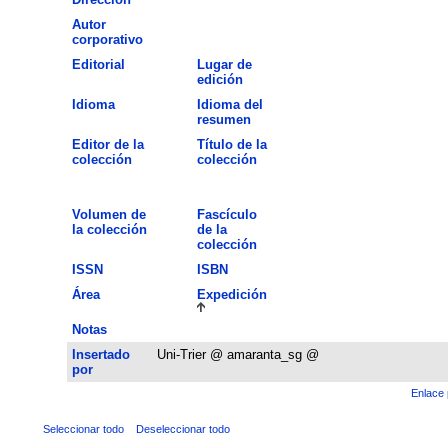
Autor
corporativo
Editorial
Lugar de
edición
Idioma
Idioma del
resumen
Editor de la
Título de la
colección
colección
Volumen de
Fascículo
la colección
de la
colección
ISSN
ISBN
Área
Expedición
Notas
Insertado
Uni-Trier @ amaranta_sg @
por
Enlace 
Seleccionar todo
Deseleccionar todo