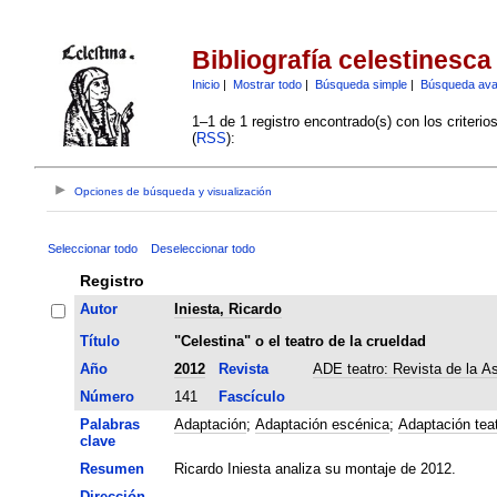
Bibliografía celestinesca
Inicio
|
Mostrar todo
|
Búsqueda simple
|
Búsqueda av
1–1 de 1 registro encontrado(s) con los criteri
(
RSS
):
Opciones de búsqueda y visualización
Seleccionar todo
Deseleccionar todo
Registro
Autor
Iniesta, Ricardo
Título
"Celestina" o el teatro de la crueldad
Año
2012
Revista
ADE teatro: Revista de la A
Número
141
Fascículo
Palabras
Adaptación
;
Adaptación escénica
;
Adaptación teat
clave
Resumen
Ricardo Iniesta analiza su montaje de 2012.
Dirección