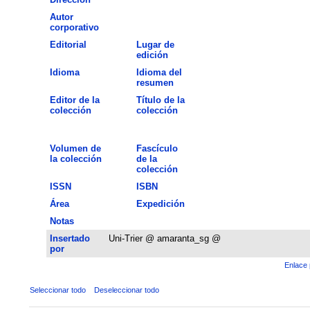
Autor
corporativo
Editorial
Lugar de
edición
Idioma
Idioma del
resumen
Editor de la
Título de la
colección
colección
Volumen de
Fascículo
la colección
de la
colección
ISSN
ISBN
Área
Expedición
Notas
Insertado
Uni-Trier @ amaranta_sg @
por
Enlace 
Seleccionar todo
Deseleccionar todo