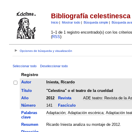
Bibliografía celestinesca
Inicio
|
Mostrar todo
|
Búsqueda simple
|
Búsqueda av
1–1 de 1 registro encontrado(s) con los criteri
(
RSS
):
Opciones de búsqueda y visualización
Seleccionar todo
Deseleccionar todo
Registro
Autor
Iniesta, Ricardo
Título
"Celestina" o el teatro de la crueldad
Año
2012
Revista
ADE teatro: Revista de la A
Número
141
Fascículo
Palabras
Adaptación
;
Adaptación escénica
;
Adaptación teat
clave
Resumen
Ricardo Iniesta analiza su montaje de 2012.
Dirección