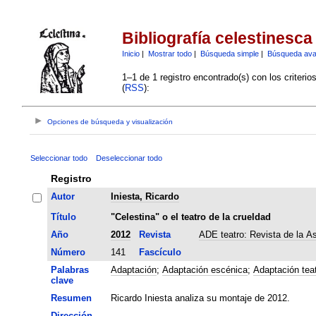
Bibliografía celestinesca
Inicio
|
Mostrar todo
|
Búsqueda simple
|
Búsqueda av
1–1 de 1 registro encontrado(s) con los criteri
(
RSS
):
Opciones de búsqueda y visualización
Seleccionar todo
Deseleccionar todo
Registro
Autor
Iniesta, Ricardo
Título
"Celestina" o el teatro de la crueldad
Año
2012
Revista
ADE teatro: Revista de la A
Número
141
Fascículo
Palabras
Adaptación
;
Adaptación escénica
;
Adaptación teat
clave
Resumen
Ricardo Iniesta analiza su montaje de 2012.
Dirección