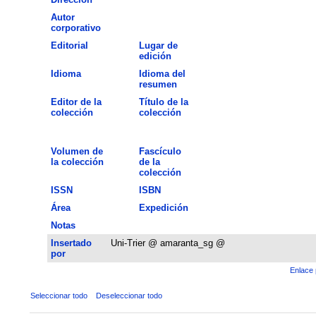
Autor
corporativo
Editorial
Lugar de
edición
Idioma
Idioma del
resumen
Editor de la
Título de la
colección
colección
Volumen de
Fascículo
la colección
de la
colección
ISSN
ISBN
Área
Expedición
Notas
Insertado
Uni-Trier @ amaranta_sg @
por
Enlace 
Seleccionar todo
Deseleccionar todo