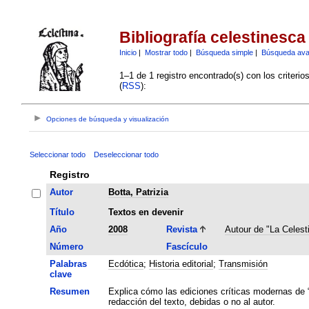
Bibliografía celestinesca
Inicio
|
Mostrar todo
|
Búsqueda simple
|
Búsqueda av
1–1 de 1 registro encontrado(s) con los criteri
(
RSS
):
Opciones de búsqueda y visualización
Seleccionar todo
Deseleccionar todo
Registro
Autor
Botta, Patrizia
Título
Textos en devenir
Año
2008
Revista
Autour de "La Celest
Número
Fascículo
Palabras
Ecdótica
;
Historia editorial
;
Transmisión
clave
Resumen
Explica cómo las ediciones críticas modernas de “
redacción del texto, debidas o no al autor.