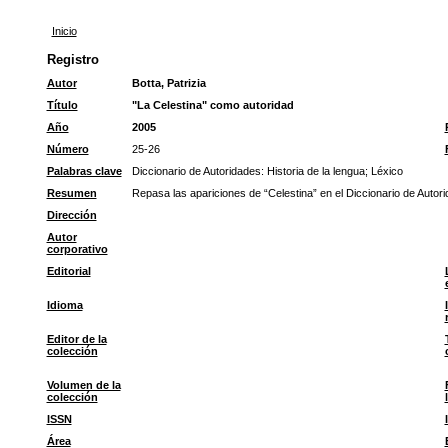
Inicio
Registro
Autor
Botta, Patrizia
Título
"La Celestina" como autoridad
Año
2005
Número
25-26
Palabras clave
Diccionario de Autoridades: Historia de la lengua
;
Léxico
Resumen
Repasa las apariciones de “Celestina” en el Diccionario de Auto
Dirección
Autor
corporativo
Editorial
Idioma
Editor de la
colección
Volumen de la
colección
ISSN
Área