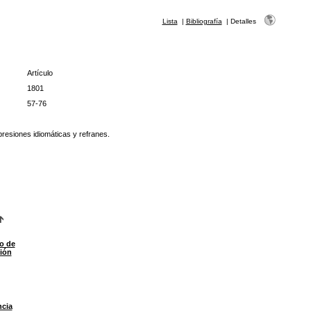
Lista
|
Bibliografía
|
Detalles
Artículo
1801
57-76
resiones idiomáticas y refranes.
o de
ción
ncia