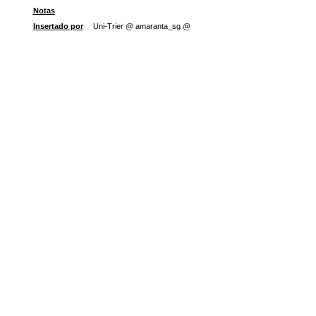
Notas
Insertado por
Uni-Trier @ amaranta_sg @