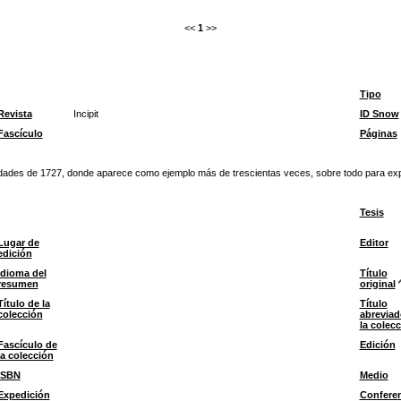
<<
1
>>
Tipo
Revista
Incipit
ID Snow
Fascículo
Páginas
ridades de 1727, donde aparece como ejemplo más de trescientas veces, sobre todo para exp
Tesis
Lugar de
Editor
edición
Idioma del
Título
resumen
original
Título de la
Título
colección
abreviad
la colec
Fascículo de
Edición
la colección
ISBN
Medio
Expedición
Confere