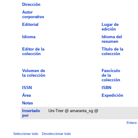
Dirección
Autor
corporativo
Editorial
Lugar de
edición
Idioma
Idioma del
resumen
Editor de la
Título de la
colección
colección
Volumen de
Fascículo
la colección
de la
colección
ISSN
ISBN
Área
Expedición
Notas
Insertado
Uni-Trier @ amaranta_sg @
por
Enlace 
Seleccionar todo
Deseleccionar todo