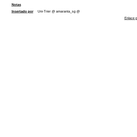
Notas
Insertado por
Uni-Trier @ amaranta_sg @
Enlace p