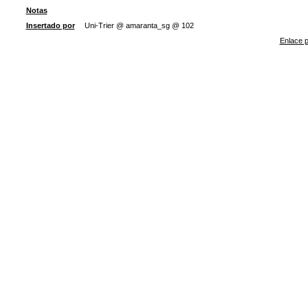
Notas
Insertado por
Uni-Trier @ amaranta_sg @ 102
Enlace p