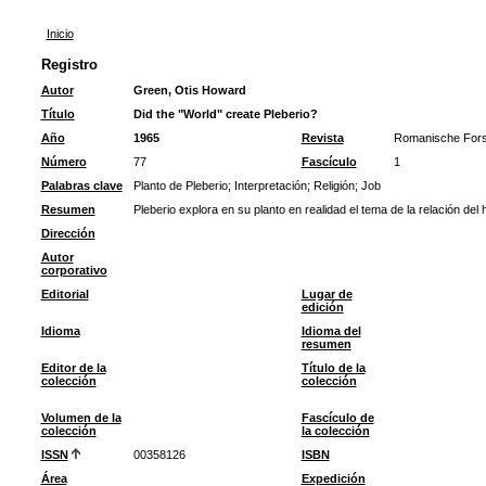
Inicio
Registro
Autor
Green, Otis Howard
Título
Did the "World" create Pleberio?
Año
1965
Revista
Romanische For
Número
77
Fascículo
1
Palabras clave
Planto de Pleberio
;
Interpretación
;
Religión
;
Job
Resumen
Pleberio explora en su planto en realidad el tema de la relación del
Dirección
Autor
corporativo
Editorial
Lugar de
edición
Idioma
Idioma del
resumen
Editor de la
Título de la
colección
colección
Volumen de la
Fascículo de
colección
la colección
ISSN
00358126
ISBN
Área
Expedición