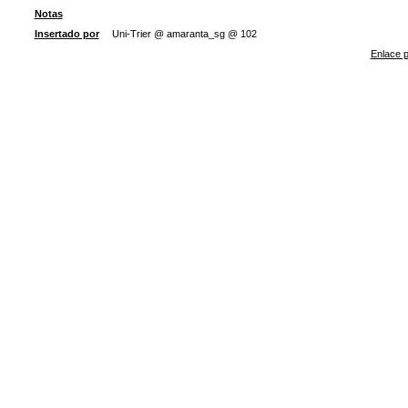
Notas
Insertado por
Uni-Trier @ amaranta_sg @ 102
Enlace p