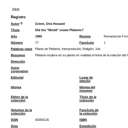
Inicio
Registro
Autor
Green, Otis Howard
Título
Did the "World" create Pleberio?
Año
1965
Revista
Romanische For
Número
77
Fascículo
1
Palabras clave
Planto de Pleberio
;
Interpretación
;
Religión
;
Job
Resumen
Pleberio explora en su planto en realidad el tema de la relación del
Dirección
Autor
corporativo
Editorial
Lugar de
edición
Idioma
Idioma del
resumen
Editor de la
Título de la
colección
colección
Volumen de la
Fascículo de
colección
la colección
ISSN
00358126
ISBN
Área
Expedición