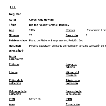
Inicio
Registro
Autor
Green, Otis Howard
Título
Did the "World" create Pleberio?
Año
1965
Revista
Romanische For
Número
77
Fascículo
1
Palabras clave
Planto de Pleberio
;
Interpretación
;
Religión
;
Job
Resumen
Pleberio explora en su planto en realidad el tema de la relación del
Dirección
Autor
corporativo
Editorial
Lugar de
edición
Idioma
Idioma del
resumen
Editor de la
Título de la
colección
colección
Volumen de la
Fascículo de
colección
la colección
ISSN
00358126
ISBN
Área
Expedición