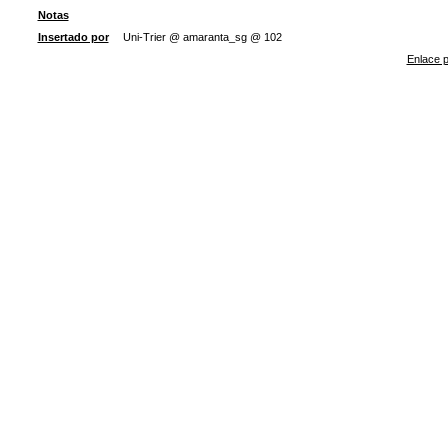
Notas
Insertado por
Uni-Trier @ amaranta_sg @ 102
Enlace p