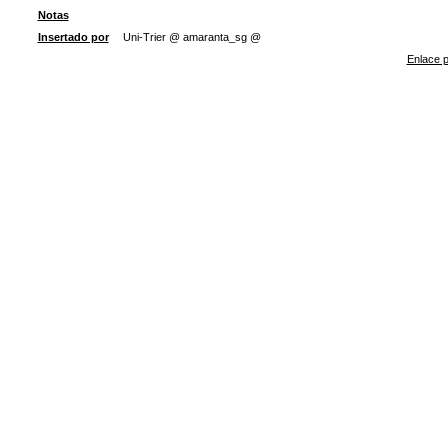
Notas
Insertado por
Uni-Trier @ amaranta_sg @
Enlace p