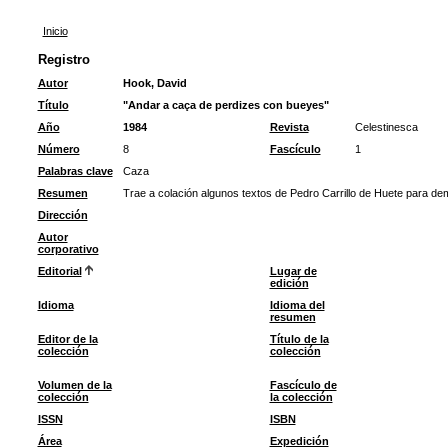
Inicio
Registro
Autor
Hook, David
Título
"Andar a caça de perdizes con bueyes"
Año
1984
Revista
Celestinesca
Número
8
Fascículo
1
Palabras clave
Caza
Resumen
Trae a colación algunos textos de Pedro Carrillo de Huete para dem
Dirección
Autor
corporativo
Editorial
Lugar de
edición
Idioma
Idioma del
resumen
Editor de la
Título de la
colección
colección
Volumen de la
Fascículo de
colección
la colección
ISSN
ISBN
Área
Expedición