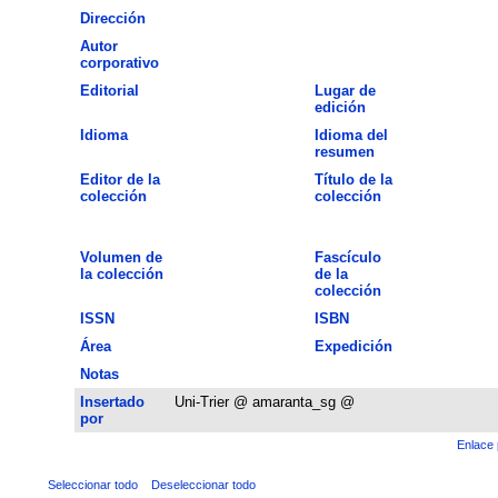
Dirección
Autor
corporativo
Editorial
Lugar de
edición
Idioma
Idioma del
resumen
Editor de la
Título de la
colección
colección
Volumen de
Fascículo
la colección
de la
colección
ISSN
ISBN
Área
Expedición
Notas
Insertado
Uni-Trier @ amaranta_sg @
por
Enlace 
Seleccionar todo
Deseleccionar todo