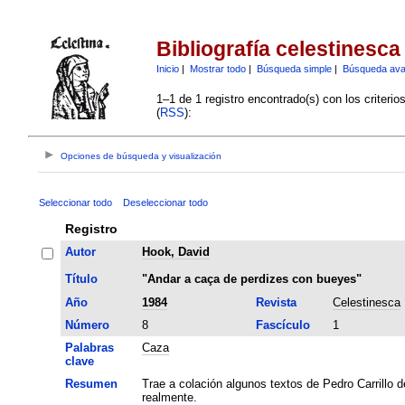
Bibliografía celestinesca
Inicio
|
Mostrar todo
|
Búsqueda simple
|
Búsqueda av
1–1 de 1 registro encontrado(s) con los criteri
(
RSS
):
Opciones de búsqueda y visualización
Seleccionar todo
Deseleccionar todo
Registro
Autor
Hook, David
Título
"Andar a caça de perdizes con bueyes"
Año
1984
Revista
Celestinesca
Número
8
Fascículo
1
Palabras
Caza
clave
Resumen
Trae a colación algunos textos de Pedro Carrillo 
realmente.