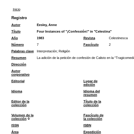
Inicio
Registro
Autor
Eesley, Anne
Título
Four Instances of "¡Confessión!" in "Celestina"
Año
1983
Revista
Celestinesca
Número
7
Fascículo
2
Palabras clave
Interpretación
;
Religión
Resumen
La adición de la petición de confesión de Calisto en la “Tragicomedi
Dirección
Autor
corporativo
Editorial
Lugar de
edición
Idioma
Idioma del
resumen
Editor de la
Título de la
colección
colección
Volumen de la
Fascículo de
colección
la colección
ISSN
ISBN
Área
Expedición