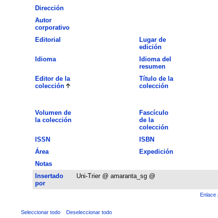
Dirección
Autor
corporativo
Editorial
Lugar de
edición
Idioma
Idioma del
resumen
Editor de la
Título de la
colección
colección
Volumen de
Fascículo
la colección
de la
colección
ISSN
ISBN
Área
Expedición
Notas
Insertado
Uni-Trier @ amaranta_sg @
por
Enlace 
Seleccionar todo
Deseleccionar todo