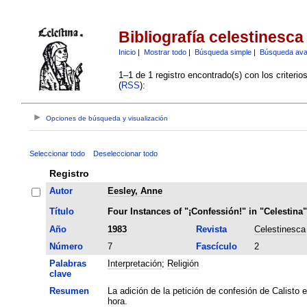
Bibliografía celestinesca
Inicio
|
Mostrar todo
|
Búsqueda simple
|
Búsqueda av
1–1 de 1 registro encontrado(s) con los criteri
(
RSS
):
Opciones de búsqueda y visualización
Seleccionar todo
Deseleccionar todo
Registro
Autor
Eesley, Anne
Título
Four Instances of "¡Confessión!" in "Celestina"
Año
1983
Revista
Celestinesca
Número
7
Fascículo
2
Palabras
Interpretación
;
Religión
clave
Resumen
La adición de la petición de confesión de Calisto 
hora.