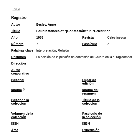
Inicio
Registro
Autor
Eesley, Anne
Título
Four Instances of "¡Confessión!" in "Celestina"
Año
1983
Revista
Celestinesca
Número
7
Fascículo
2
Palabras clave
Interpretación
;
Religión
Resumen
La adición de la petición de confesión de Calisto en la “Tragicomedi
Dirección
Autor
corporativo
Editorial
Lugar de
edición
Idioma
Idioma del
resumen
Editor de la
Título de la
colección
colección
Volumen de la
Fascículo de
colección
la colección
ISSN
ISBN
Área
Expedición