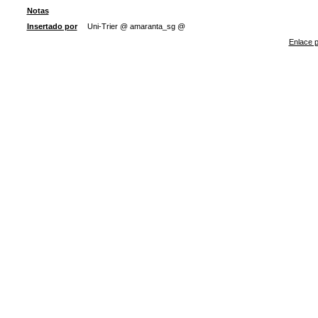
Notas
Insertado por
Uni-Trier @ amaranta_sg @
Enlace p