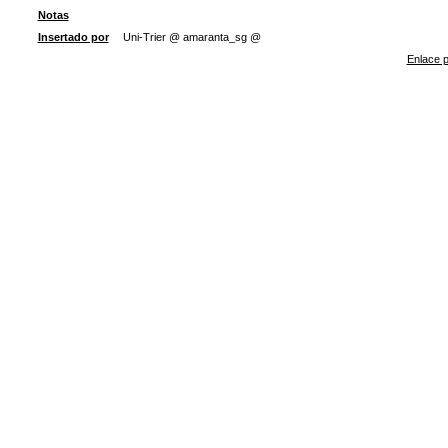
Notas
Insertado por
Uni-Trier @ amaranta_sg @
Enlace p