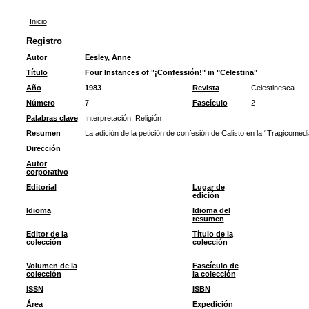
Inicio
Registro
Autor
Eesley, Anne
Título
Four Instances of "¡Confessión!" in "Celestina"
Año
1983
Revista
Celestinesca
Número
7
Fascículo
2
Palabras clave
Interpretación
;
Religión
Resumen
La adición de la petición de confesión de Calisto en la “Tragicomedi
Dirección
Autor
corporativo
Editorial
Lugar de
edición
Idioma
Idioma del
resumen
Editor de la
Título de la
colección
colección
Volumen de la
Fascículo de
colección
la colección
ISSN
ISBN
Área
Expedición