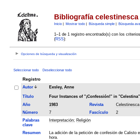
Bibliografía celestinesca
Inicio
|
Mostrar todo
|
Búsqueda simple
|
Búsqueda av
1–1 de 1 registro encontrado(s) con los criteri
(
RSS
):
Opciones de búsqueda y visualización
Seleccionar todo
Deseleccionar todo
Registro
Autor
Eesley, Anne
Título
Four Instances of "¡Confessión!" in "Celestina"
Año
1983
Revista
Celestinesca
Número
7
Fascículo
2
Palabras
Interpretación
;
Religión
clave
Resumen
La adición de la petición de confesión de Calisto 
hora.