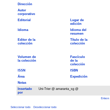
Dirección
Autor
corporativo
Editorial
Lugar de
edición
Idioma
Idioma del
resumen
Editor de la
Título de la
colección
colección
Volumen de
Fascículo
la colección
de la
colección
ISSN
ISBN
Área
Expedición
Notas
Insertado
Uni-Trier @ amaranta_sg @
por
Enlace 
Seleccionar todo
Deseleccionar todo