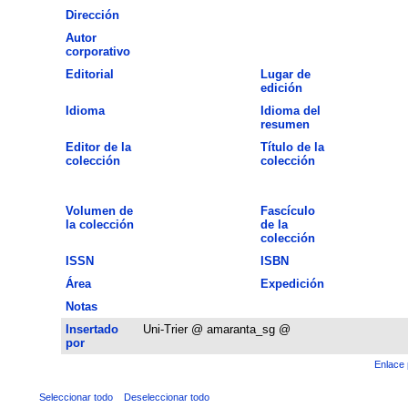
Dirección
Autor
corporativo
Editorial
Lugar de
edición
Idioma
Idioma del
resumen
Editor de la
Título de la
colección
colección
Volumen de
Fascículo
la colección
de la
colección
ISSN
ISBN
Área
Expedición
Notas
Insertado
Uni-Trier @ amaranta_sg @
por
Enlace 
Seleccionar todo
Deseleccionar todo