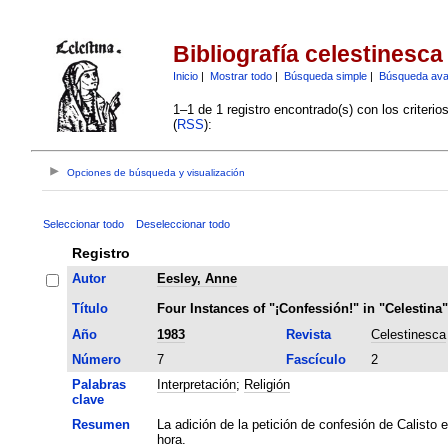
Bibliografía celestinesca
Inicio
|
Mostrar todo
|
Búsqueda simple
|
Búsqueda av
1–1 de 1 registro encontrado(s) con los criteri
(
RSS
):
Opciones de búsqueda y visualización
Seleccionar todo
Deseleccionar todo
Registro
Autor
Eesley, Anne
Título
Four Instances of "¡Confessión!" in "Celestina"
Año
1983
Revista
Celestinesca
Número
7
Fascículo
2
Palabras
Interpretación
;
Religión
clave
Resumen
La adición de la petición de confesión de Calisto 
hora.