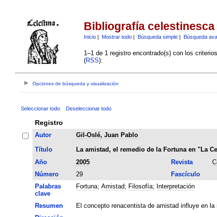
Bibliografía celestinesca
Inicio
|
Mostrar todo
|
Búsqueda simple
|
Búsqueda av
1–1 de 1 registro encontrado(s) con los criteri
(
RSS
):
Opciones de búsqueda y visualización
Seleccionar todo
Deseleccionar todo
Registro
Autor
Gil-Oslé, Juan Pablo
Título
La amistad, el remedio de la Fortuna en "La Ce
Año
2005
Revista
C
Número
29
Fascículo
Palabras
Fortuna
;
Amistad
;
Filosofía
;
Interpretación
clave
Resumen
El concepto renacentista de amistad influye en la i