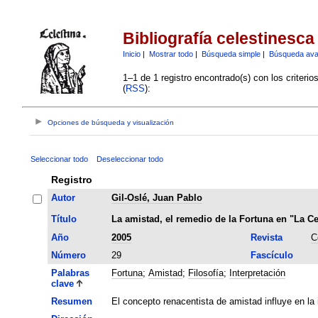
Bibliografía celestinesca
Inicio
|
Mostrar todo
|
Búsqueda simple
|
Búsqueda av
1–1 de 1 registro encontrado(s) con los criteri
(
RSS
):
Opciones de búsqueda y visualización
Seleccionar todo
Deseleccionar todo
Registro
Autor
Gil-Oslé, Juan Pablo
Título
La amistad, el remedio de la Fortuna en "La Ce
Año
2005
Revista
C
Número
29
Fascículo
Palabras
Fortuna
;
Amistad
;
Filosofía
;
Interpretación
clave
Resumen
El concepto renacentista de amistad influye en la i