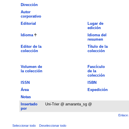
Dirección
Autor
corporativo
Editorial
Lugar de
edición
Idioma
Idioma del
resumen
Editor de la
Título de la
colección
colección
Volumen de
Fascículo
la colección
de la
colección
ISSN
ISBN
Área
Expedición
Notas
Insertado
Uni-Trier @ amaranta_sg @
por
Enlace 
Seleccionar todo
Deseleccionar todo