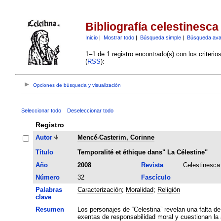
Bibliografía celestinesca
Inicio
|
Mostrar todo
|
Búsqueda simple
|
Búsqueda av
1–1 de 1 registro encontrado(s) con los criteri
(
RSS
):
Opciones de búsqueda y visualización
Seleccionar todo
Deseleccionar todo
Registro
Autor
Mencé-Casterim, Corinne
Título
Temporalité et éthique dans" La Célestine"
Año
2008
Revista
Celestinesca
Número
32
Fascículo
Palabras
Caracterización
;
Moralidad
;
Religión
clave
Resumen
Los personajes de “Celestina” revelan una falta de
exentas de responsabilidad moral y cuestionan la