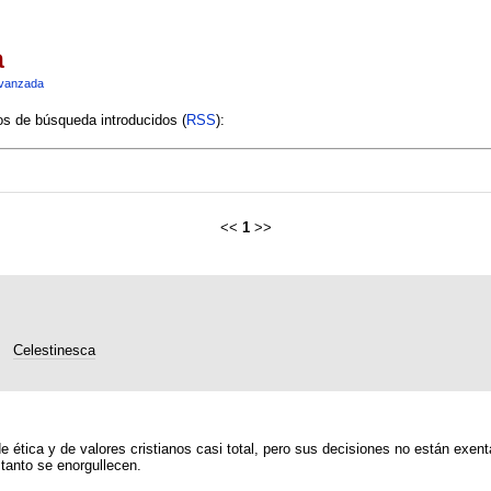
a
vanzada
ios de búsqueda introducidos (
RSS
):
<<
1
>>
Celestinesca
de ética y de valores cristianos casi total, pero sus decisiones no están exen
tanto se enorgullecen.