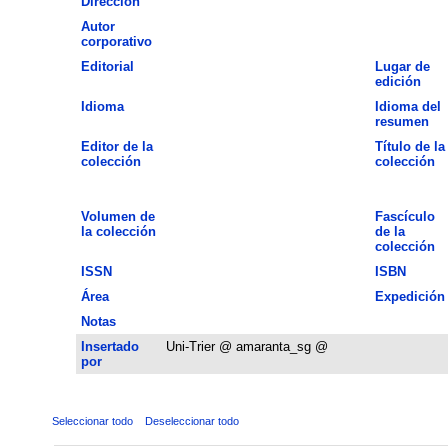
Dirección
Autor
corporativo
Editorial
Lugar de
edición
Idioma
Idioma del
resumen
Editor de la
Título de la
colección
colección
Volumen de
Fascículo
la colección
de la
colección
ISSN
ISBN
Área
Expedición
Notas
Insertado
Uni-Trier @ amaranta_sg @
por
Seleccionar todo
Deseleccionar todo