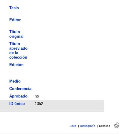
Tesis
Editor
Título
original
Título
abreviado
de la
colección
Edición
Medio
Conferencia
Aprobado
no
ID único
1052
Lista
|
Bibliografía
|
Detalles