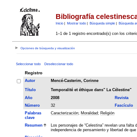
Bibliografía celestinesc
Inicio
|
Mostrar todo
|
Búsqueda simple
|
Búsqueda a
1–1 de 1 registro encontrado(s) con los criter
Opciones de búsqueda y visualización
Seleccionar todo
Deseleccionar todo
Registro
Autor
Mencé-Casterim, Corinne
Título
Temporalité et éthique dans" La Célestine"
Año
2008
Revista
Número
32
Fascículo
Palabras
Caracterización
;
Moralidad
;
Religión
clave
Resumen
Los personajes de “Celestina” revelan una falta 
independencia de pensamiento y libertad de que 