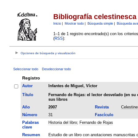
Bibliografía celestinesca
Inicio
|
Mostrar todo
|
Búsqueda simple
|
Búsqueda av
1–1 de 1 registro encontrado(s) con los criteri
(
RSS
):
Opciones de búsqueda y visualización
Seleccionar todo
Deseleccionar todo
Registro
Autor
Infantes de Miguel, Víctor
Título
Fernando de Rojas: el lector desvelado (en su c
sus libros
Año
2007
Revista
Celestin
Número
31
Fascículo
Palabras
Historia del libro
;
Fernando de Rojas
clave
Resumen
Estudio de un libro con anotaciones manuscritas d