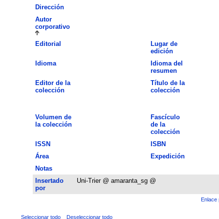
Dirección
Autor
corporativo
Editorial
Lugar de
edición
Idioma
Idioma del
resumen
Editor de la
Título de la
colección
colección
Volumen de
Fascículo
la colección
de la
colección
ISSN
ISBN
Área
Expedición
Notas
Insertado
Uni-Trier @ amaranta_sg @
por
Enlace 
Seleccionar todo
Deseleccionar todo