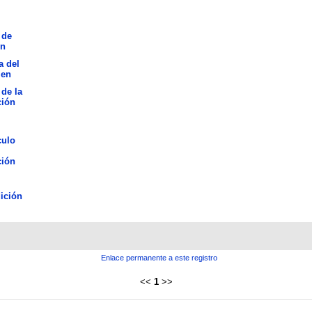
 de
ón
a del
men
 de la
ción
culo
ción
ición
Enlace permanente a este registro
<<
1
>>