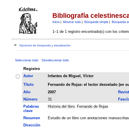
Bibliografía celestinesc
Inicio
|
Mostrar todo
|
Búsqueda simple
|
Búsqueda a
1–1 de 1 registro encontrado(s) con los criter
Opciones de búsqueda y visualización
Seleccionar todo
Deseleccionar todo
Registro
Autor
Infantes de Miguel, Víctor
Título
Fernando de Rojas: el lector desvelado (en su 
Año
2007
Revis
Número
31
Fascí
Palabras
Historia del libro
;
Fernando de Rojas
clave
Resumen
Estudio de un libro con anotaciones manuscritas
Dirección