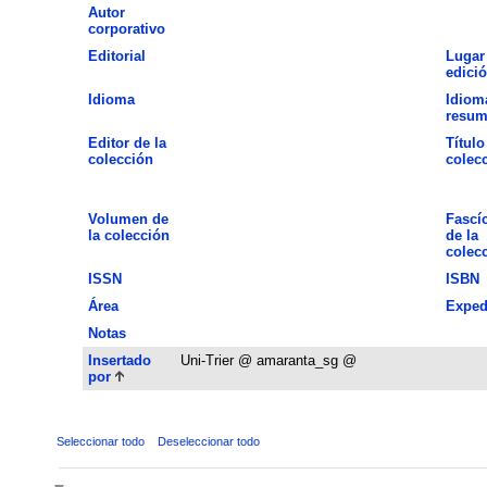
Autor
corporativo
Editorial
Lugar
edici
Idioma
Idiom
resu
Editor de la
Título
colección
colec
Volumen de
Fascí
la colección
de la
colec
ISSN
ISBN
Área
Exped
Notas
Insertado
Uni-Trier @ amaranta_sg @
por
Seleccionar todo
Deseleccionar todo