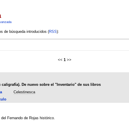
a
vanzada
ios de búsqueda introducidos (
RSS
):
<<
1
>>
caligrafía). De nuevo sobre el "Inventario" de sus libros
ta
Celestinesca
culo
 del Fernando de Rojas histórico.