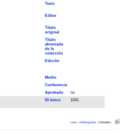
Tesis
Editor
Título
original
Título
abreviado
de la
colección
Edición
Medio
Conferencia
Aprobado
no
ID único
1041
Lista
|
Bibliografía
|
Detalles