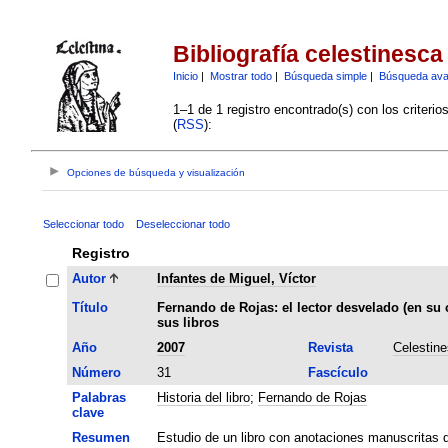
Bibliografía celestinesca
Inicio
|
Mostrar todo
|
Búsqueda simple
|
Búsqueda av
1–1 de 1 registro encontrado(s) con los criteri
(
RSS
):
Opciones de búsqueda y visualización
Seleccionar todo
Deseleccionar todo
Registro
Autor
Infantes de Miguel, Víctor
Título
Fernando de Rojas: el lector desvelado (en su c
sus libros
Año
2007
Revista
Celestin
Número
31
Fascículo
Palabras
Historia del libro
;
Fernando de Rojas
clave
Resumen
Estudio de un libro con anotaciones manuscritas d