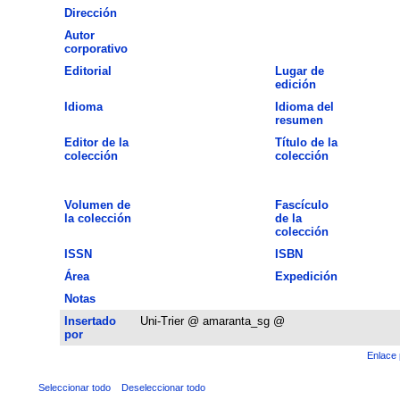
Dirección
Autor
corporativo
Editorial
Lugar de
edición
Idioma
Idioma del
resumen
Editor de la
Título de la
colección
colección
Volumen de
Fascículo
la colección
de la
colección
ISSN
ISBN
Área
Expedición
Notas
Insertado
Uni-Trier @ amaranta_sg @
por
Enlace 
Seleccionar todo
Deseleccionar todo