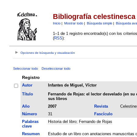
Bibliografía celestinesca
Inicio
|
Mostrar todo
|
Búsqueda simple
|
Búsqueda av
1–1 de 1 registro encontrado(s) con los criteri
(
RSS
):
Opciones de búsqueda y visualización
Seleccionar todo
Deseleccionar todo
Registro
Autor
Infantes de Miguel, Víctor
Título
Fernando de Rojas: el lector desvelado (en su c
sus libros
Año
2007
Revista
Celestin
Número
31
Fascículo
Palabras
Historia del libro
;
Fernando de Rojas
clave
Resumen
Estudio de un libro con anotaciones manuscritas d