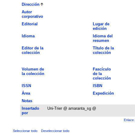
Dirección
Autor
corporativo
Editorial
Lugar de
edición
Idioma
Idioma del
resumen
Editor de la
Título de la
colección
colección
Volumen de
Fascículo
la colección
de la
colección
ISSN
ISBN
Área
Expedición
Notas
Insertado
Uni-Trier @ amaranta_sg @
por
Enlace 
Seleccionar todo
Deseleccionar todo