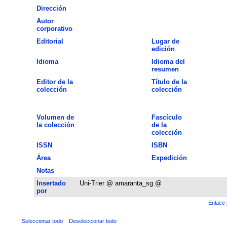
Dirección
Autor
corporativo
Editorial
Lugar de
edición
Idioma
Idioma del
resumen
Editor de la
Título de la
colección
colección
Volumen de
Fascículo
la colección
de la
colección
ISSN
ISBN
Área
Expedición
Notas
Insertado
Uni-Trier @ amaranta_sg @
por
Enlace 
Seleccionar todo
Deseleccionar todo