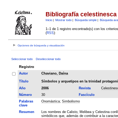
Bibliografía celestinesca
Inicio
|
Mostrar todo
|
Búsqueda simple
|
Búsqueda av
1–1 de 1 registro encontrado(s) con los criteri
(
RSS
):
Opciones de búsqueda y visualización
Seleccionar todo
Deseleccionar todo
Registro
Autor
Chaviano, Daína
Título
Símbolos y arquetipos en la trinidad protagoni
Año
2006
Revista
Celestines
Número
30
Fascículo
Palabras
Onomástica
;
Simbolismo
clave
Resumen
Los nombres de Calisto, Melibea y Celestina conl
simbólicos que, además de contribuir a la caracter