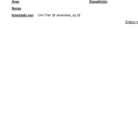
Área
Expedición
Notas
Insertado por
Uni-Trier @ amaranta_sg @
Enlace p