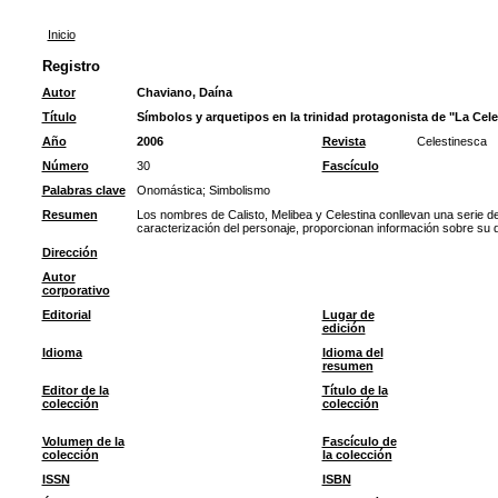
Inicio
Registro
Autor
Chaviano, Daína
Título
Símbolos y arquetipos en la trinidad protagonista de "La Cele
Año
2006
Revista
Celestinesca
Número
30
Fascículo
Palabras clave
Onomástica
;
Simbolismo
Resumen
Los nombres de Calisto, Melibea y Celestina conllevan una serie d
caracterización del personaje, proporcionan información sobre su d
Dirección
Autor
corporativo
Editorial
Lugar de
edición
Idioma
Idioma del
resumen
Editor de la
Título de la
colección
colección
Volumen de la
Fascículo de
colección
la colección
ISSN
ISBN