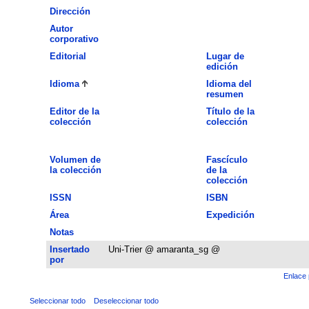
Dirección
Autor
corporativo
Editorial
Lugar de
edición
Idioma
Idioma del
resumen
Editor de la
Título de la
colección
colección
Volumen de
Fascículo
la colección
de la
colección
ISSN
ISBN
Área
Expedición
Notas
Insertado
Uni-Trier @ amaranta_sg @
por
Enlace 
Seleccionar todo
Deseleccionar todo