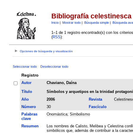
Bibliografía celestinesca
Inicio
|
Mostrar todo
|
Búsqueda simple
|
Búsqueda av
1–1 de 1 registro encontrado(s) con los criteri
(
RSS
):
Opciones de búsqueda y visualización
Seleccionar todo
Deseleccionar todo
Registro
Autor
Chaviano, Daína
Título
Símbolos y arquetipos en la trinidad protagoni
Año
2006
Revista
Celestines
Número
30
Fascículo
Palabras
Onomástica
;
Simbolismo
clave
Resumen
Los nombres de Calisto, Melibea y Celestina conl
simbólicos que, además de contribuir a la caracter