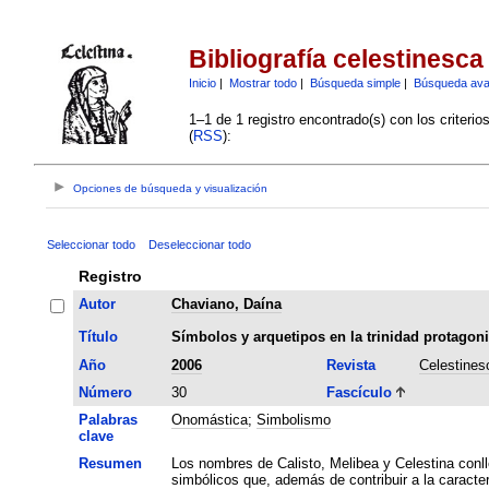
Bibliografía celestinesca
Inicio
|
Mostrar todo
|
Búsqueda simple
|
Búsqueda av
1–1 de 1 registro encontrado(s) con los criteri
(
RSS
):
Opciones de búsqueda y visualización
Seleccionar todo
Deseleccionar todo
Registro
Autor
Chaviano, Daína
Título
Símbolos y arquetipos en la trinidad protagoni
Año
2006
Revista
Celestines
Número
30
Fascículo
Palabras
Onomástica
;
Simbolismo
clave
Resumen
Los nombres de Calisto, Melibea y Celestina conl
simbólicos que, además de contribuir a la caracter