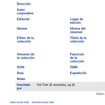
Dirección
Autor
corporativo
Editorial
Lugar de
edición
Idioma
Idioma del
resumen
Editor de la
Título de la
colección
colección
Volumen de
Fascículo
la colección
de la
colección
ISSN
ISBN
Área
Expedición
Notas
Insertado
Uni-Trier @ amaranta_sg @
por
Enlace 
Seleccionar todo
Deseleccionar todo