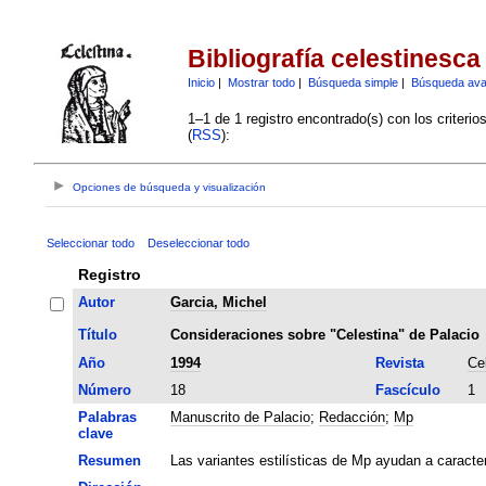
Bibliografía celestinesca
Inicio
|
Mostrar todo
|
Búsqueda simple
|
Búsqueda av
1–1 de 1 registro encontrado(s) con los criteri
(
RSS
):
Opciones de búsqueda y visualización
Seleccionar todo
Deseleccionar todo
Registro
Autor
Garcia, Michel
Título
Consideraciones sobre "Celestina" de Palacio
Año
1994
Revista
Ce
Número
18
Fascículo
1
Palabras
Manuscrito de Palacio
;
Redacción
;
Mp
clave
Resumen
Las variantes estilísticas de Mp ayudan a caracte