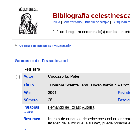
Bibliografía celestinesc
Inicio
|
Mostrar todo
|
Búsqueda simple
|
Búsqueda a
1–1 de 1 registro encontrado(s) con los criter
Opciones de búsqueda y visualización
Seleccionar todo
Deseleccionar todo
Registro
Autor
Cocozzella, Peter
Título
"Hombre Sciente" and "Docto Varón": A Profi
Año
2004
Revist
Número
28
Fascíc
Palabras
Fernando de Rojas
;
Autoría
clave
Resumen
Intento de aunar las descripciones del autor com
imagen del autor que, a su vez, puede ponerse en