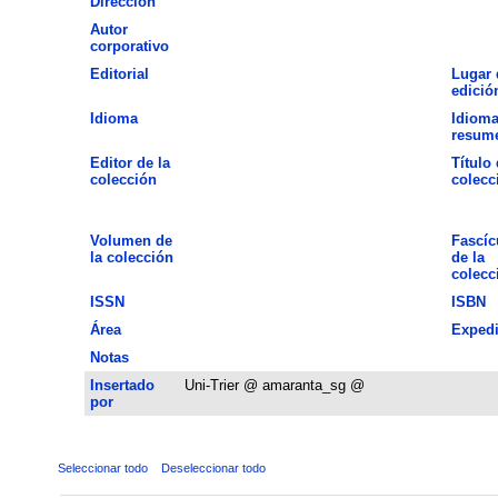
Dirección
Autor
corporativo
Editorial
Lugar 
edició
Idioma
Idioma
resum
Editor de la
Título 
colección
colecc
Volumen de
Fascíc
la colección
de la
colecc
ISSN
ISBN
Área
Expedi
Notas
Insertado
Uni-Trier @ amaranta_sg @
por
Seleccionar todo
Deseleccionar todo