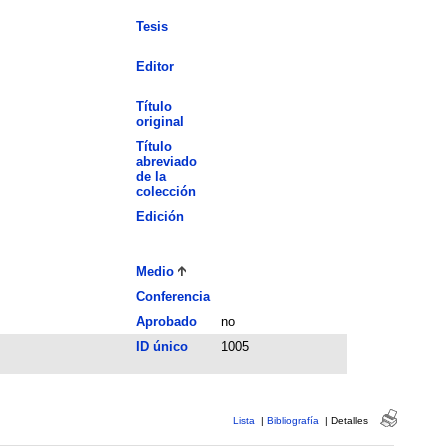
Tesis
Editor
Título
original
Título
abreviado
de la
colección
Edición
Medio
Conferencia
Aprobado
no
ID único
1005
Lista
|
Bibliografía
|
Detalles