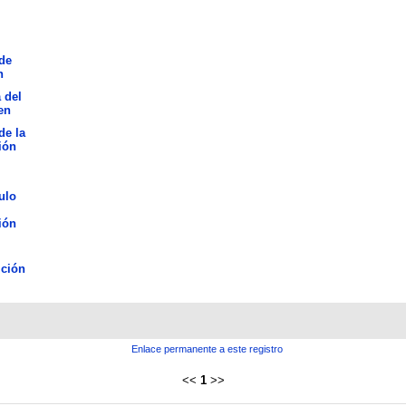
de
n
 del
en
de la
ión
ulo
ión
ción
Enlace permanente a este registro
<<
1
>>