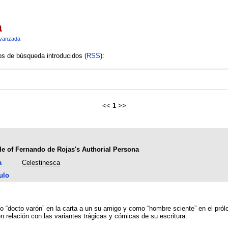
a
vanzada
ios de búsqueda introducidos (
RSS
):
<<
1
>>
le of Fernando de Rojas's Authorial Persona
a
Celestinesca
ulo
o “docto varón” en la carta a un su amigo y como “hombre sciente” en el pról
 relación con las variantes trágicas y cómicas de su escritura.