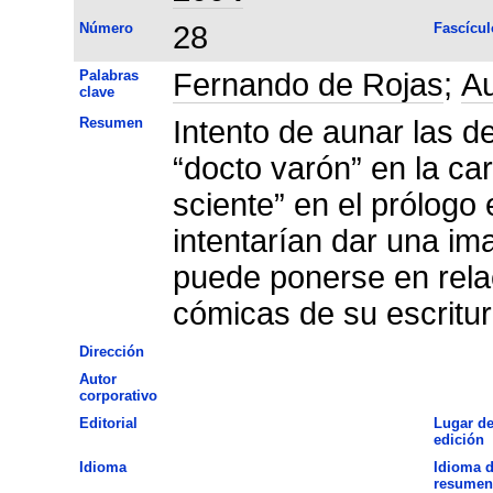
Número
28
Fascícul
Palabras
Fernando de Rojas
;
Au
clave
Resumen
Intento de aunar las d
“docto varón” en la c
sciente” en el prólogo
intentarían dar una im
puede ponerse en relac
cómicas de su escritur
Dirección
Autor
corporativo
Editorial
Lugar d
edición
Idioma
Idioma d
resumen