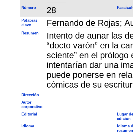
Número
28
Fascícul
Palabras
Fernando de Rojas
;
Au
clave
Resumen
Intento de aunar las d
“docto varón” en la c
sciente” en el prólogo
intentarían dar una im
puede ponerse en relac
cómicas de su escritur
Dirección
Autor
corporativo
Editorial
Lugar d
edición
Idioma
Idioma d
resumen