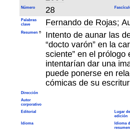
Número
28
Fascícul
Palabras
Fernando de Rojas
;
Au
clave
Resumen
Intento de aunar las d
“docto varón” en la c
sciente” en el prólogo
intentarían dar una im
puede ponerse en relac
cómicas de su escritur
Dirección
Autor
corporativo
Editorial
Lugar d
edición
Idioma
Idioma d
resumen